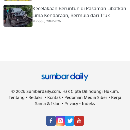
Kecelakaan Beruntun di Pasaman Libatkan
Lima Kendaraan, Bermula dari Truk
Minggu, 2/08/2026
Diduga Rem Blong
© 2026 Sumbardaily.com. Hak Cipta Dilindungi Hukum.
Tentang
•
Redaksi
•
Kontak
•
Pedoman Media Siber
•
Kerja
Sama & Iklan
•
Privacy
•
Indeks