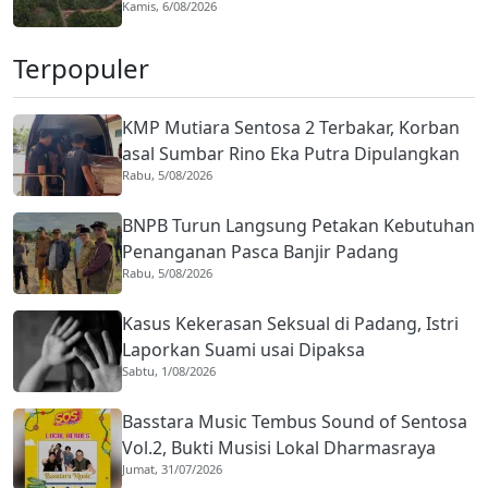
Kamis, 6/08/2026
Terpopuler
KMP Mutiara Sentosa 2 Terbakar, Korban
asal Sumbar Rino Eka Putra Dipulangkan
Rabu, 5/08/2026
ke Agam
BNPB Turun Langsung Petakan Kebutuhan
Penanganan Pasca Banjir Padang
Rabu, 5/08/2026
Kasus Kekerasan Seksual di Padang, Istri
Laporkan Suami usai Dipaksa
Sabtu, 1/08/2026
Berhubungan dengan Pria Asing
Basstara Music Tembus Sound of Sentosa
Vol.2, Bukti Musisi Lokal Dharmasraya
Jumat, 31/07/2026
Mampu Bersaing di Panggung Nasional