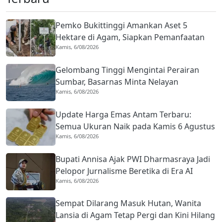
Pemko Bukittinggi Amankan Aset 5
Hektare di Agam, Siapkan Pemanfaatan
Kamis, 6/08/2026
Bersama
Gelombang Tinggi Mengintai Perairan
Sumbar, Basarnas Minta Nelayan
Kamis, 6/08/2026
Utamakan Keselamatan
Update Harga Emas Antam Terbaru:
Semua Ukuran Naik pada Kamis 6 Agustus
Kamis, 6/08/2026
2026
Bupati Annisa Ajak PWI Dharmasraya Jadi
Pelopor Jurnalisme Beretika di Era AI
Kamis, 6/08/2026
Sempat Dilarang Masuk Hutan, Wanita
Lansia di Agam Tetap Pergi dan Kini Hilang