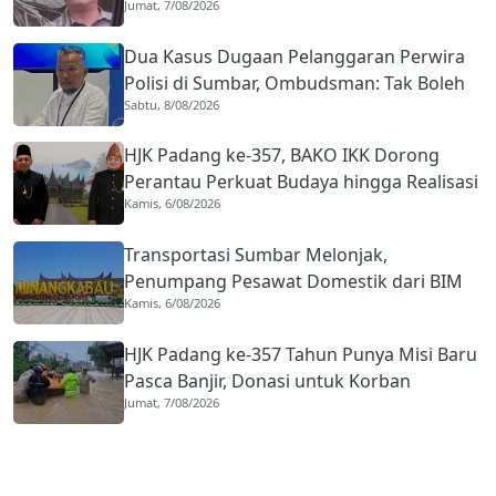
Jumat, 7/08/2026
Kekerasan dengan Seorang Sopir
Dua Kasus Dugaan Pelanggaran Perwira
Polisi di Sumbar, Ombudsman: Tak Boleh
Sabtu, 8/08/2026
Ada Toleransi
HJK Padang ke-357, BAKO IKK Dorong
Perantau Perkuat Budaya hingga Realisasi
Kamis, 6/08/2026
Kota Gastronomi
Transportasi Sumbar Melonjak,
Penumpang Pesawat Domestik dari BIM
Kamis, 6/08/2026
Naik Hampir 33 Persen
HJK Padang ke-357 Tahun Punya Misi Baru
Pasca Banjir, Donasi untuk Korban
Jumat, 7/08/2026
Terdampak Bencana Digencarkan