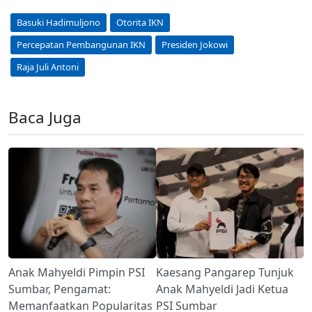
Basuki Hadimuljono
Otorita IKN
Percepatan Pembangunan IKN
Presiden Jokowi
Raja Juli Antoni
Baca Juga
Anak Mahyeldi Pimpin PSI
Kaesang Pangarep Tunjuk
Sumbar, Pengamat:
Anak Mahyeldi Jadi Ketua
Memanfaatkan Popularitas
PSI Sumbar