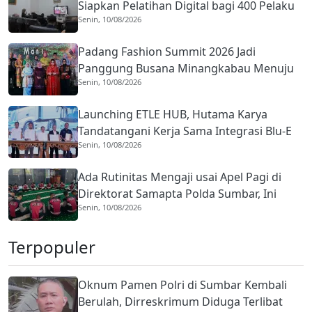
Siapkan Pelatihan Digital bagi 400 Pelaku
Senin, 10/08/2026
Usaha dan Pokdarwis
Padang Fashion Summit 2026 Jadi
Panggung Busana Minangkabau Menuju
Senin, 10/08/2026
Kancah Internasional
Launching ETLE HUB, Hutama Karya
Tandatangani Kerja Sama Integrasi Blu-E
Senin, 10/08/2026
Ada Rutinitas Mengaji usai Apel Pagi di
Direktorat Samapta Polda Sumbar, Ini
Senin, 10/08/2026
Tujuannya
Terpopuler
Oknum Pamen Polri di Sumbar Kembali
Berulah, Dirreskrimum Diduga Terlibat