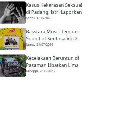
Kasus Kekerasan Seksual
di Padang, Istri Laporkan
Sabtu, 1/08/2026
Suami usai Dipaksa
Berhubungan dengan
Basstara Music Tembus
Pria Asing
Sound of Sentosa Vol.2,
Jumat, 31/07/2026
Bukti Musisi Lokal
Dharmasraya Mampu
Kecelakaan Beruntun di
Bersaing di Panggung
Pasaman Libatkan Lima
Nasional
Minggu, 2/08/2026
Kendaraan, Bermula dari
Truk Diduga Rem Blong