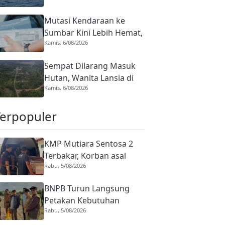
Nelayan Utamakan
Mutasi Kendaraan ke
Keselamatan
Sumbar Kini Lebih Hemat,
Kamis, 6/08/2026
Denda Pajak Dibebaskan
100 Persen
Sempat Dilarang Masuk
Hutan, Wanita Lansia di
Kamis, 6/08/2026
Agam Tetap Pergi dan Kini
Hilang
Terpopuler
KMP Mutiara Sentosa 2
Terbakar, Korban asal
Rabu, 5/08/2026
Sumbar Rino Eka Putra
Dipulangkan ke Agam
BNPB Turun Langsung
Petakan Kebutuhan
Rabu, 5/08/2026
Penanganan Pasca Banjir
Padang