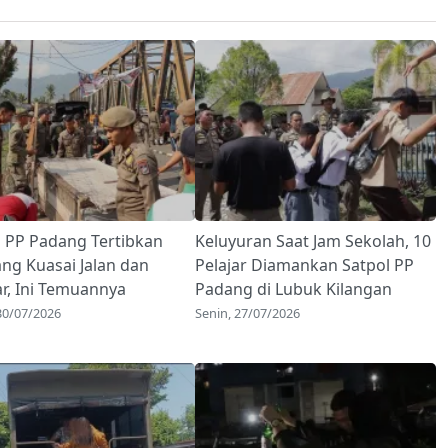
l PP Padang Tertibkan
Keluyuran Saat Jam Sekolah, 10
ang Kuasai Jalan dan
Pelajar Diamankan Satpol PP
ar, Ini Temuannya
Padang di Lubuk Kilangan
30/07/2026
Senin, 27/07/2026