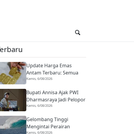
Terbaru
Update Harga Emas
Antam Terbaru: Semua
Kamis, 6/08/2026
Ukuran Naik pada Kamis 6
Agustus 2026
Bupati Annisa Ajak PWI
Dharmasraya Jadi Pelopor
Kamis, 6/08/2026
Jurnalisme Beretika di Era
AI
Gelombang Tinggi
Mengintai Perairan
Kamis, 6/08/2026
Sumbar, Basarnas Minta