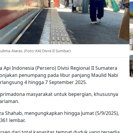
Paulima–Naras. (Foto: KAI Divre II Sumbar)
a Api Indonesia (Persero) Divisi Regional II Sumatera
 lonjakan penumpang pada libur panjang Maulid Nabi
langsung 4 hingga 7 September 2025.
i primadona masyarakat untuk bepergian, khususnya
Pariaman.
eza Shahab, mengungkapkan hingga Jumat (5/9/2025),
.361 lembar.
rsen dari total kapasitas tempat duduk yang tersedia