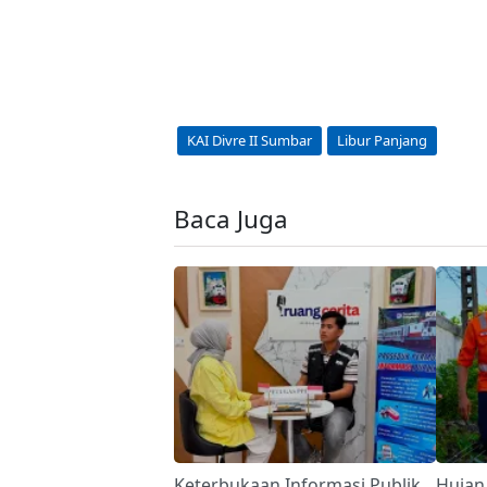
KAI Divre II Sumbar
Libur Panjang
Baca Juga
Keterbukaan Informasi Publik
Hujan