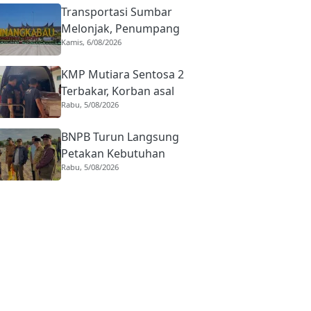
Transportasi Sumbar
Melonjak, Penumpang
Kamis, 6/08/2026
Pesawat Domestik dari
BIM Naik Hampir 33
KMP Mutiara Sentosa 2
Persen
Terbakar, Korban asal
Rabu, 5/08/2026
Sumbar Rino Eka Putra
Dipulangkan ke Agam
BNPB Turun Langsung
Petakan Kebutuhan
Rabu, 5/08/2026
Penanganan Pasca Banjir
Padang