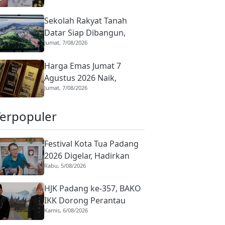
Kompak Menguat, Ini
Sekolah Rakyat Tanah
Rinciannya
Datar Siap Dibangun,
Jumat, 7/08/2026
Groundbreaking Digelar
September 2026
Harga Emas Jumat 7
Agustus 2026 Naik,
Jumat, 7/08/2026
Investor Wajib Cek Daftar
Lengkapnya
Terpopuler
Festival Kota Tua Padang
2026 Digelar, Hadirkan
Rabu, 5/08/2026
Peserta Barongsai dari
Tujuh Negara
HJK Padang ke-357, BAKO
IKK Dorong Perantau
Kamis, 6/08/2026
Perkuat Budaya hingga
Realisasi Kota Gastronomi