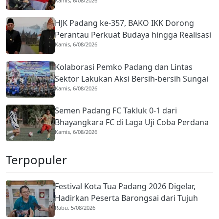
Kamis, 6/08/2026
hingga 31 Agustus 2026
HJK Padang ke-357, BAKO IKK Dorong
Perantau Perkuat Budaya hingga Realisasi
Kamis, 6/08/2026
Kota Gastronomi
Kolaborasi Pemko Padang dan Lintas
Sektor Lakukan Aksi Bersih-bersih Sungai
Kamis, 6/08/2026
Batang Arau di HJK ke-357
Semen Padang FC Takluk 0-1 dari
Bhayangkara FC di Laga Uji Coba Perdana
Kamis, 6/08/2026
Pramusim
Terpopuler
Festival Kota Tua Padang 2026 Digelar,
Hadirkan Peserta Barongsai dari Tujuh
Rabu, 5/08/2026
Negara