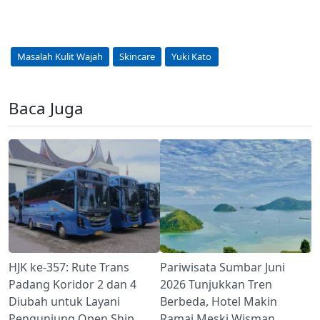
Masalah Kulit Wajah
Skincare
Yuki Kato
Baca Juga
HJK ke-357: Rute Trans
Pariwisata Sumbar Juni
Padang Koridor 2 dan 4
2026 Tunjukkan Tren
Diubah untuk Layani
Berbeda, Hotel Makin
Pengunjung Open Ship,
Ramai Meski Wisman