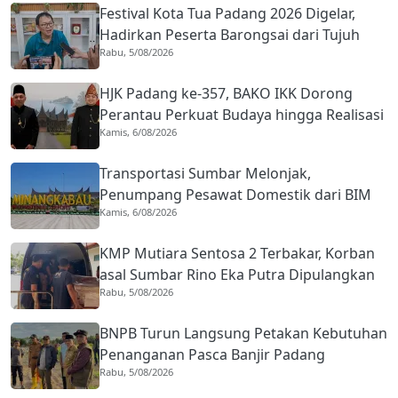
Festival Kota Tua Padang 2026 Digelar,
Hadirkan Peserta Barongsai dari Tujuh
Rabu, 5/08/2026
Negara
HJK Padang ke-357, BAKO IKK Dorong
Perantau Perkuat Budaya hingga Realisasi
Kamis, 6/08/2026
Kota Gastronomi
Transportasi Sumbar Melonjak,
Penumpang Pesawat Domestik dari BIM
Kamis, 6/08/2026
Naik Hampir 33 Persen
KMP Mutiara Sentosa 2 Terbakar, Korban
asal Sumbar Rino Eka Putra Dipulangkan
Rabu, 5/08/2026
ke Agam
BNPB Turun Langsung Petakan Kebutuhan
Penanganan Pasca Banjir Padang
Rabu, 5/08/2026