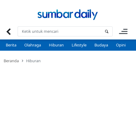
Skip
to
content
Berita
Olahraga
Hiburan
Lifestyle
Budaya
Opini
P
Beranda
Hiburan