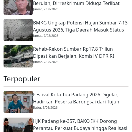
Berulah, Dirreskrimum Diduga Terlibat
Jumat, 7/08/2026
Kekerasan dengan Seorang Sopir
BMKG Ungkap Potensi Hujan Sumbar 7-13
Agustus 2026, Tiga Daerah Masuk Status
Jumat, 7/08/2026
Waspada
Rehab-Rekon Sumbar Rp17,8 Triliun
Dipastikan Berjalan, Komisi V DPR RI
Jumat, 7/08/2026
Tinjau Tiga Proyek Strategis di Padang
Terpopuler
Festival Kota Tua Padang 2026 Digelar,
Hadirkan Peserta Barongsai dari Tujuh
Rabu, 5/08/2026
Negara
HJK Padang ke-357, BAKO IKK Dorong
Perantau Perkuat Budaya hingga Realisasi