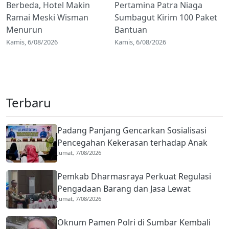
Berbeda, Hotel Makin
Pertamina Patra Niaga
Ramai Meski Wisman
Sumbagut Kirim 100 Paket
Menurun
Bantuan
Kamis, 6/08/2026
Kamis, 6/08/2026
Terbaru
Padang Panjang Gencarkan Sosialisasi
Pencegahan Kekerasan terhadap Anak
Jumat, 7/08/2026
dan Perkawinan Anak
Pemkab Dharmasraya Perkuat Regulasi
Pengadaan Barang dan Jasa Lewat
Jumat, 7/08/2026
Sosialisasi Tata Kelola dan Hukum
Oknum Pamen Polri di Sumbar Kembali