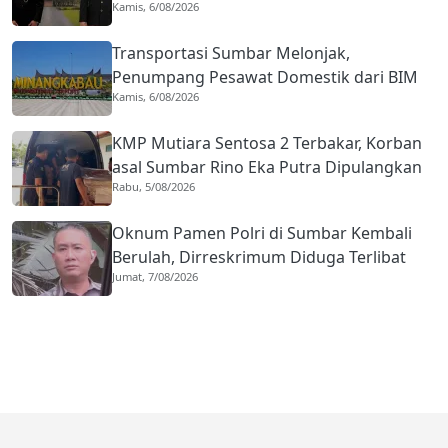
Kamis, 6/08/2026
Kota Gastronomi
Transportasi Sumbar Melonjak,
Penumpang Pesawat Domestik dari BIM
Kamis, 6/08/2026
Naik Hampir 33 Persen
KMP Mutiara Sentosa 2 Terbakar, Korban
asal Sumbar Rino Eka Putra Dipulangkan
Rabu, 5/08/2026
ke Agam
Oknum Pamen Polri di Sumbar Kembali
Berulah, Dirreskrimum Diduga Terlibat
Jumat, 7/08/2026
Kekerasan dengan Seorang Sopir