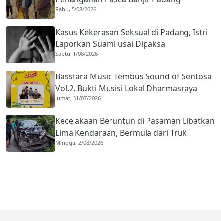
Rabu, 5/08/2026
Kasus Kekerasan Seksual di Padang, Istri
Laporkan Suami usai Dipaksa
Sabtu, 1/08/2026
Berhubungan dengan Pria Asing
Basstara Music Tembus Sound of Sentosa
Vol.2, Bukti Musisi Lokal Dharmasraya
Jumat, 31/07/2026
Mampu Bersaing di Panggung Nasional
Kecelakaan Beruntun di Pasaman Libatkan
Lima Kendaraan, Bermula dari Truk
Minggu, 2/08/2026
Diduga Rem Blong