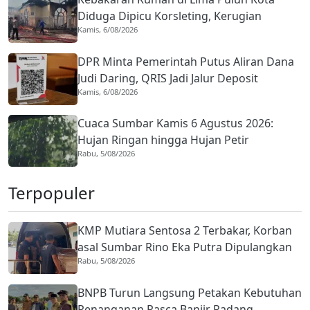
Diduga Dipicu Korsleting, Kerugian
Kamis, 6/08/2026
Tembus Rp1 Miliar
DPR Minta Pemerintah Putus Aliran Dana
Judi Daring, QRIS Jadi Jalur Deposit
Kamis, 6/08/2026
Terbesar
Cuaca Sumbar Kamis 6 Agustus 2026:
Hujan Ringan hingga Hujan Petir
Rabu, 5/08/2026
Berpotensi Terjadi
Terpopuler
KMP Mutiara Sentosa 2 Terbakar, Korban
asal Sumbar Rino Eka Putra Dipulangkan
Rabu, 5/08/2026
ke Agam
BNPB Turun Langsung Petakan Kebutuhan
Penanganan Pasca Banjir Padang