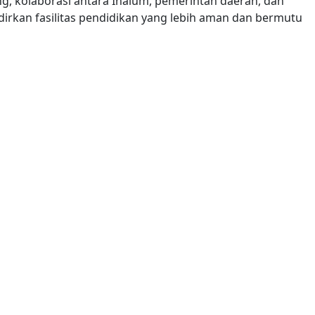
ng, kolaborasi antara Inalum, pemerintah daerah, dan
irkan fasilitas pendidikan yang lebih aman dan bermutu