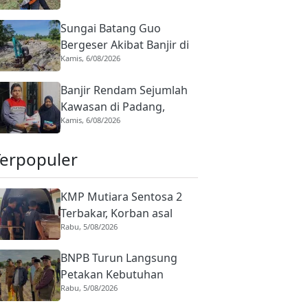
Sungai Batang Guo
Bergeser Akibat Banjir di
Kamis, 6/08/2026
Padang, Tiga Alat Berat
Mulai Bekerja Normalisasi
Banjir Rendam Sejumlah
Kawasan di Padang,
Kamis, 6/08/2026
Pertamina Patra Niaga
Sumbagut Kirim 100
Terpopuler
Paket Bantuan
KMP Mutiara Sentosa 2
Terbakar, Korban asal
Rabu, 5/08/2026
Sumbar Rino Eka Putra
Dipulangkan ke Agam
BNPB Turun Langsung
Petakan Kebutuhan
Rabu, 5/08/2026
Penanganan Pasca Banjir
Padang