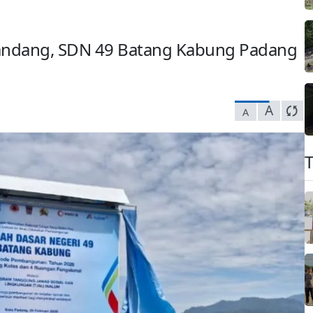
Bandang, SDN 49 Batang Kabung Padang
A
A