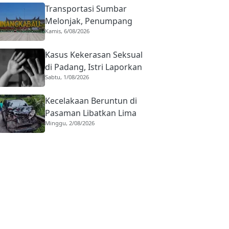
Transportasi Sumbar
Melonjak, Penumpang
Kamis, 6/08/2026
Pesawat Domestik dari
BIM Naik Hampir 33
Kasus Kekerasan Seksual
Persen
di Padang, Istri Laporkan
Sabtu, 1/08/2026
Suami usai Dipaksa
Berhubungan dengan
Kecelakaan Beruntun di
Pria Asing
Pasaman Libatkan Lima
Minggu, 2/08/2026
Kendaraan, Bermula dari
Truk Diduga Rem Blong