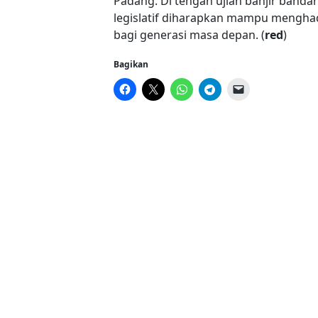
Padang. Di tengah ujian banjir banda
legislatif diharapkan mampu menghad
bagi generasi masa depan. (
red
)
Bagikan