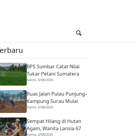
Terbaru
BPS Sumbar Catat Nilai
Tukar Petani Sumatera
Kamis, 6/08/2026
Barat Naik, Tanaman
Pangan Jadi Penopang
Ruas Jalan Pulau Punjung–
Kampung Surau Mulai
Kamis, 6/08/2026
Diperbaiki Pemkab
Dharmasraya, Warga
Sempat Hilang di Hutan
Sambut Gembira
Agam, Wanita Lansia 67
Kamis, 6/08/2026
Tahun Ditemukan Selamat