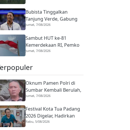
Tradisional Minangkabau
Bubista Tinggalkan
Tanjung Verde, Gabung
Jumat, 7/08/2026
Klub Maroko RS Berkane
Sambut HUT ke-81
Kemerdekaan RI, Pemko
Jumat, 7/08/2026
Padang Bagikan 10 Ribu
Bendera Merah Putih
Terpopuler
Oknum Pamen Polri di
Sumbar Kembali Berulah,
Jumat, 7/08/2026
Dirreskrimum Diduga
Terlibat Kekerasan
Festival Kota Tua Padang
dengan Seorang Sopir
2026 Digelar, Hadirkan
Rabu, 5/08/2026
Peserta Barongsai dari
Tujuh Negara