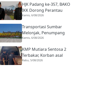
HJK Padang ke-357, BAKO
IKK Dorong Perantau
Kamis, 6/08/2026
Perkuat Budaya hingga
Realisasi Kota Gastronomi
Transportasi Sumbar
Melonjak, Penumpang
Kamis, 6/08/2026
Pesawat Domestik dari
BIM Naik Hampir 33
KMP Mutiara Sentosa 2
Persen
Terbakar, Korban asal
Rabu, 5/08/2026
Sumbar Rino Eka Putra
Dipulangkan ke Agam