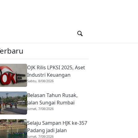
Terbaru
OJK Rilis LPKSI 2025, Aset
Industri Keuangan
Sabtu, 8/08/2026
Syariah Tembus Rekor
Rp3.131 Triliun
Belasan Tahun Rusak,
Jalan Sungai Rumbai
Jumat, 7/08/2026
Timur–Blok D Sitiung II
Dharmasraya Mulai
Selaju Sampan HJK ke-357
Diaspal
Padang jadi Jalan
Jumat, 7/08/2026
Regenerasi Dayung