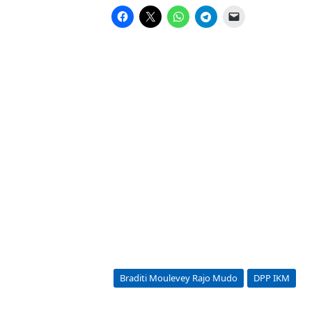
Braditi Moulevey Rajo Mudo
DPP IKM