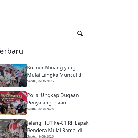
Terbaru
Kuliner Minang yang
Mulai Langka Muncul di
Sabtu, 8/08/2026
Padang Gastronomy
Market, UMKM Ikut
Polisi Ungkap Dugaan
Ketiban Berkah
Penyalahgunaan
Sabtu, 8/08/2026
Angkutan BBM Bio Solar
di Koto Tangah Padang,
Jelang HUT ke-81 RI, Lapak
36 Jeriken Diamankan
Bendera Mulai Ramai di
Sabtu, 8/08/2026
Pasar Pusat Padang