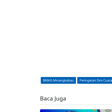
BMKG Minangkabau
Peringatan Dini Cuac
Baca Juga