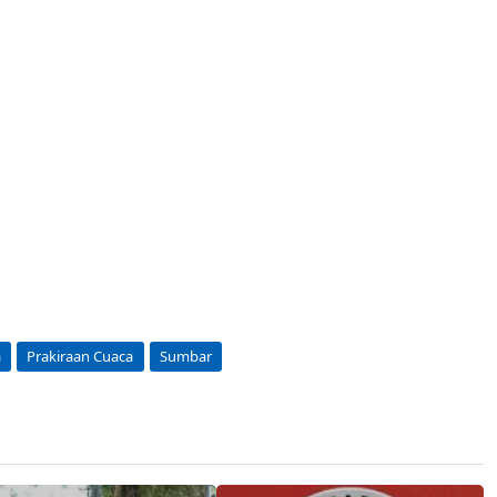
a
Prakiraan Cuaca
Sumbar