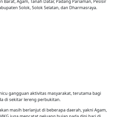
 Barat, Agam, Tanah Datar, Padang Pariaman, Pesisir
abupaten Solok, Solok Selatan, dan Dharmasraya.
icu gangguan aktivitas masyarakat, terutama bagi
a di sekitar lereng perbukitan.
akan masih berlanjut di beberapa daerah, yakni Agam,
MKG juga mencatat peluang hujan pada dini hari di