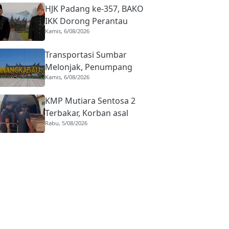
HJK Padang ke-357, BAKO
IKK Dorong Perantau
Kamis, 6/08/2026
Perkuat Budaya hingga
Realisasi Kota Gastronomi
Transportasi Sumbar
Melonjak, Penumpang
Kamis, 6/08/2026
Pesawat Domestik dari
BIM Naik Hampir 33
KMP Mutiara Sentosa 2
Persen
Terbakar, Korban asal
Rabu, 5/08/2026
Sumbar Rino Eka Putra
Dipulangkan ke Agam