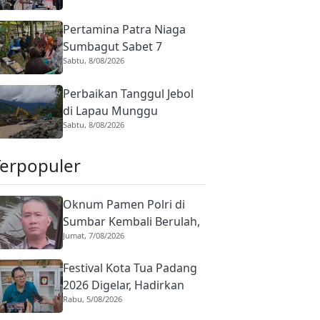
Panjang
Pertamina Patra Niaga
Sumbagut Sabet 7
Sabtu, 8/08/2026
Penghargaan ISRA 2026,
Komitmen Nyata
Perbaikan Tanggul Jebol
Kontribusi untuk
di Lapau Munggu
Masyarakat
Sabtu, 8/08/2026
Dikebut, Pemko Padang
Kerahkan Alat Berat
Terpopuler
Cegah Banjir Susulan
Oknum Pamen Polri di
Sumbar Kembali Berulah,
Jumat, 7/08/2026
Dirreskrimum Diduga
Terlibat Kekerasan
Festival Kota Tua Padang
dengan Seorang Sopir
2026 Digelar, Hadirkan
Rabu, 5/08/2026
Peserta Barongsai dari
Tujuh Negara