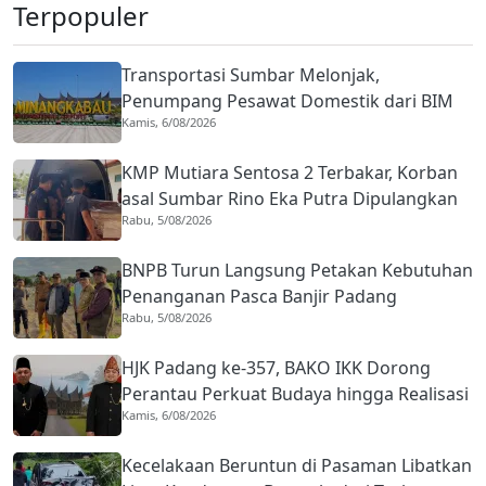
Terpopuler
Transportasi Sumbar Melonjak,
Penumpang Pesawat Domestik dari BIM
Kamis, 6/08/2026
Naik Hampir 33 Persen
KMP Mutiara Sentosa 2 Terbakar, Korban
asal Sumbar Rino Eka Putra Dipulangkan
Rabu, 5/08/2026
ke Agam
BNPB Turun Langsung Petakan Kebutuhan
Penanganan Pasca Banjir Padang
Rabu, 5/08/2026
HJK Padang ke-357, BAKO IKK Dorong
Perantau Perkuat Budaya hingga Realisasi
Kamis, 6/08/2026
Kota Gastronomi
Kecelakaan Beruntun di Pasaman Libatkan