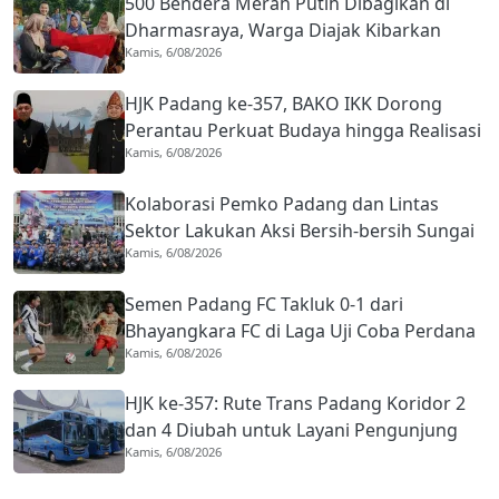
500 Bendera Merah Putih Dibagikan di
Dharmasraya, Warga Diajak Kibarkan
Kamis, 6/08/2026
hingga 31 Agustus 2026
HJK Padang ke-357, BAKO IKK Dorong
Perantau Perkuat Budaya hingga Realisasi
Kamis, 6/08/2026
Kota Gastronomi
Kolaborasi Pemko Padang dan Lintas
Sektor Lakukan Aksi Bersih-bersih Sungai
Kamis, 6/08/2026
Batang Arau di HJK ke-357
Semen Padang FC Takluk 0-1 dari
Bhayangkara FC di Laga Uji Coba Perdana
Kamis, 6/08/2026
Pramusim
HJK ke-357: Rute Trans Padang Koridor 2
dan 4 Diubah untuk Layani Pengunjung
Kamis, 6/08/2026
Open Ship, Tarif Rp1