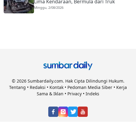
Lima Kendaraan, Bermula dari Truk
Minggu, 2/08/2026
Diduga Rem Blong
© 2026 Sumbardaily.com. Hak Cipta Dilindungi Hukum.
Tentang
•
Redaksi
•
Kontak
•
Pedoman Media Siber
•
Kerja
Sama & Iklan
•
Privacy
•
Indeks